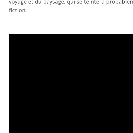
voyage et du paysage, qui se teintera probable
fiction.