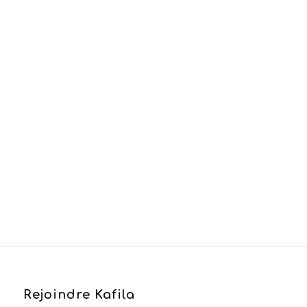
Elodie Royer
Création sonore
Rejoindre Kafila